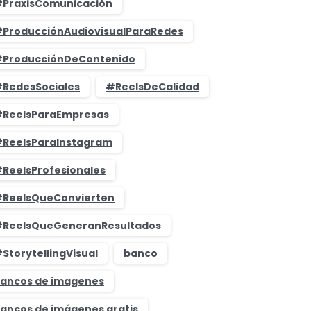
PraxisComunicación
ProducciónAudiovisualParaRedes
ProducciónDeContenido
RedesSociales
#ReelsDeCalidad
ReelsParaEmpresas
ReelsParaInstagram
ReelsProfesionales
ReelsQueConvierten
ReelsQueGeneranResultados
StorytellingVisual
banco
ancos de imagenes
ancos de imágenes gratis