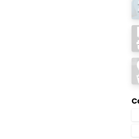
-
C
ita un certificado SSL?
ket Layer, un protocolo de comunicaciones en el