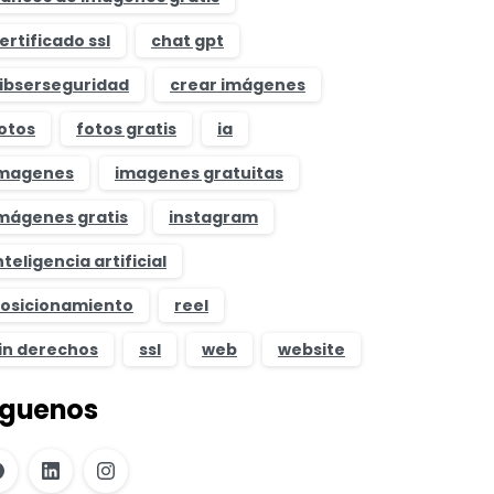
ertificado ssl
chat gpt
ibserseguridad
crear imágenes
otos
fotos gratis
ia
magenes
imagenes gratuitas
mágenes gratis
instagram
nteligencia artificial
osicionamiento
reel
in derechos
ssl
web
website
íguenos