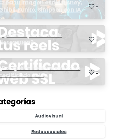
Crea tu imagen estilo Disney,
-
Ghibli, Funko, Simpson con IA
¿Quieres que tus reels
-
destaquen?
¿Por qué mi web necesita un
-
certificado SSL?
ategorías
Audiovisual
Redes sociales