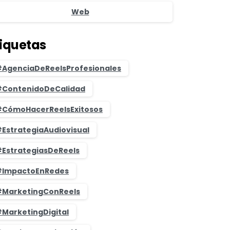
Web
tiquetas
AgenciaDeReelsProfesionales
ContenidoDeCalidad
CómoHacerReelsExitosos
EstrategiaAudiovisual
EstrategiasDeReels
ImpactoEnRedes
MarketingConReels
MarketingDigital