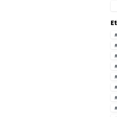
tada para garantizar la seguridad de los mismos
 certificado...
E
Leer más
#
#
#
#
#
#
#
#