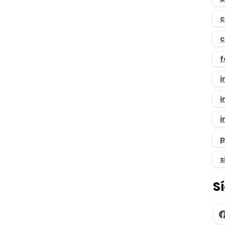
c
c
f
i
i
i
p
s
S
-