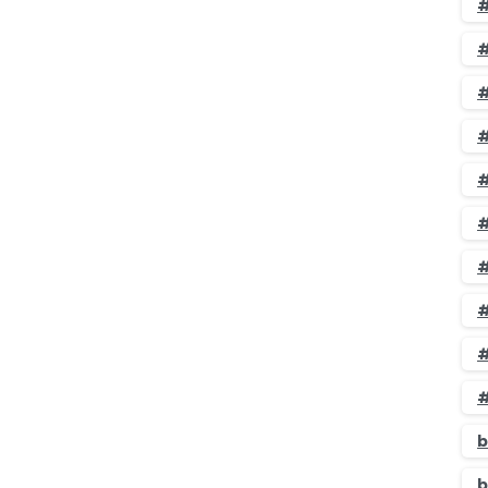
#
#
#
-
#
#
s gratuitas
#
#
#
eces necesitamos una imagen para ilustrar un
olemos recurrir a Google Imágenes pero… ¿Todo
#
 imágenes tienen propiedad y derechos de autor
#
b
Leer más
b