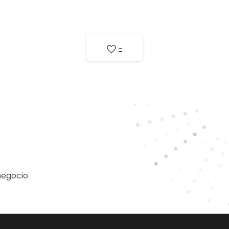
-
negocio