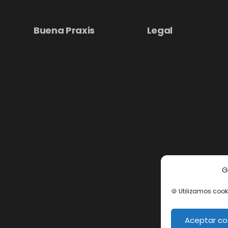
Buena Praxis
Legal
G
🍪 Utilizamos cook
Aceptar co